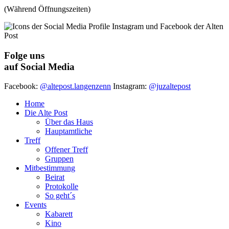
(Während Öffnungszeiten)
Folge uns
auf Social Media
Facebook:
@altepost.langenzenn
Instagram:
@juzaltepost
Home
Die Alte Post
Über das Haus
Hauptamtliche
Treff
Offener Treff
Gruppen
Mitbestimmung
Beirat
Protokolle
So geht´s
Events
Kabarett
Kino