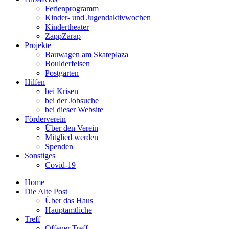
Ferienprogramm
Kinder- und Jugendaktivwochen
Kindertheater
ZappZarap
Projekte
Bauwagen am Skateplaza
Boulderfelsen
Postgarten
Hilfen
bei Krisen
bei der Jobsuche
bei dieser Website
Förderverein
Über den Verein
Mitglied werden
Spenden
Sonstiges
Covid-19
Home
Die Alte Post
Über das Haus
Hauptamtliche
Treff
Offener Treff