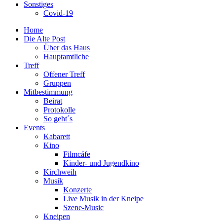
Sonstiges
Covid-19
Home
Die Alte Post
Über das Haus
Hauptamtliche
Treff
Offener Treff
Gruppen
Mitbestimmung
Beirat
Protokolle
So geht´s
Events
Kabarett
Kino
Filmcáfe
Kinder- und Jugendkino
Kirchweih
Musik
Konzerte
Live Musik in der Kneipe
Szene-Music
Kneipen