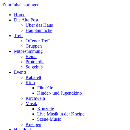
Zum Inhalt springen
Home
Die Alte Post
Über das Haus
Hauptamtliche
Treff
Offener Treff
Gruppen
Mitbestimmung
Beirat
Protokolle
So geht´s
Events
Kabarett
Kino
Filmcáfe
Kinder- und Jugendkino
Kirchweih
Musik
Konzerte
Live Musik in der Kneipe
Szene-Music
Kneipen
Hits4Kids