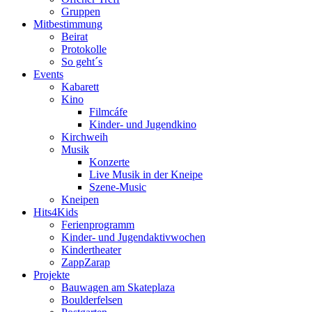
Gruppen
Mitbestimmung
Beirat
Protokolle
So geht´s
Events
Kabarett
Kino
Filmcáfe
Kinder- und Jugendkino
Kirchweih
Musik
Konzerte
Live Musik in der Kneipe
Szene-Music
Kneipen
Hits4Kids
Ferienprogramm
Kinder- und Jugendaktivwochen
Kindertheater
ZappZarap
Projekte
Bauwagen am Skateplaza
Boulderfelsen