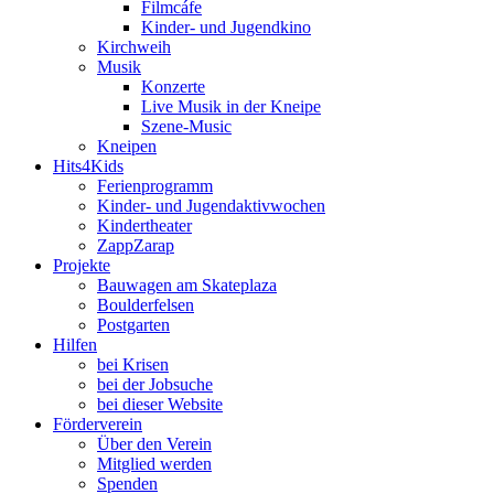
Filmcáfe
Kinder- und Jugendkino
Kirchweih
Musik
Konzerte
Live Musik in der Kneipe
Szene-Music
Kneipen
Hits4Kids
Ferienprogramm
Kinder- und Jugendaktivwochen
Kindertheater
ZappZarap
Projekte
Bauwagen am Skateplaza
Boulderfelsen
Postgarten
Hilfen
bei Krisen
bei der Jobsuche
bei dieser Website
Förderverein
Über den Verein
Mitglied werden
Spenden