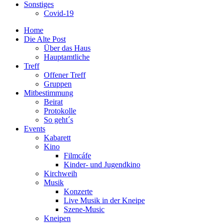
Sonstiges
Covid-19
Home
Die Alte Post
Über das Haus
Hauptamtliche
Treff
Offener Treff
Gruppen
Mitbestimmung
Beirat
Protokolle
So geht´s
Events
Kabarett
Kino
Filmcáfe
Kinder- und Jugendkino
Kirchweih
Musik
Konzerte
Live Musik in der Kneipe
Szene-Music
Kneipen