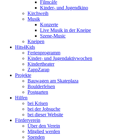
Filmcáfe
Kinder- und Jugendkino
Kirchweih
Musik
Konzerte
Live Musik in der Kneipe
Szene-Music
Kneipen
Hits4Kids
Ferienprogramm
Kinder- und Jugendaktivwochen
Kindertheater
ZappZarap
Projekte
Bauwagen am Skateplaza
Boulderfelsen
Postgarten
Hilfen
bei Krisen
bei der Jobsuche
bei dieser Website
Förderverein
Über den Verein
Mitglied werden
Spenden