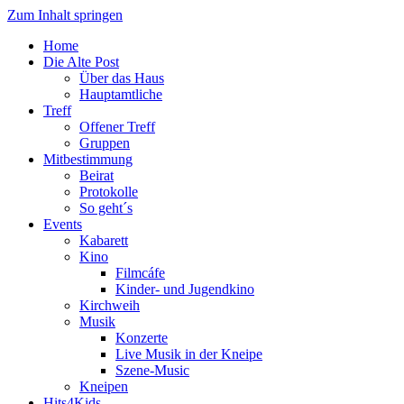
Zum Inhalt springen
Home
Die Alte Post
Über das Haus
Hauptamtliche
Treff
Offener Treff
Gruppen
Mitbestimmung
Beirat
Protokolle
So geht´s
Events
Kabarett
Kino
Filmcáfe
Kinder- und Jugendkino
Kirchweih
Musik
Konzerte
Live Musik in der Kneipe
Szene-Music
Kneipen
Hits4Kids