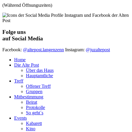
(Während Öffnungszeiten)
Folge uns
auf Social Media
Facebook:
@altepost.langenzenn
Instagram:
@juzaltepost
Home
Die Alte Post
Über das Haus
Hauptamtliche
Treff
Offener Treff
Gruppen
Mitbestimmung
Beirat
Protokolle
So geht´s
Events
Kabarett
Kino