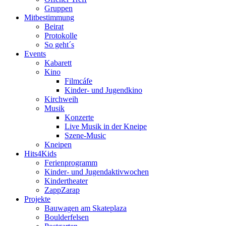
Gruppen
Mitbestimmung
Beirat
Protokolle
So geht´s
Events
Kabarett
Kino
Filmcáfe
Kinder- und Jugendkino
Kirchweih
Musik
Konzerte
Live Musik in der Kneipe
Szene-Music
Kneipen
Hits4Kids
Ferienprogramm
Kinder- und Jugendaktivwochen
Kindertheater
ZappZarap
Projekte
Bauwagen am Skateplaza
Boulderfelsen