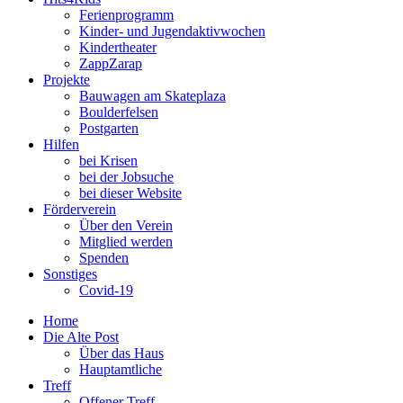
Ferienprogramm
Kinder- und Jugendaktivwochen
Kindertheater
ZappZarap
Projekte
Bauwagen am Skateplaza
Boulderfelsen
Postgarten
Hilfen
bei Krisen
bei der Jobsuche
bei dieser Website
Förderverein
Über den Verein
Mitglied werden
Spenden
Sonstiges
Covid-19
Home
Die Alte Post
Über das Haus
Hauptamtliche
Treff
Offener Treff