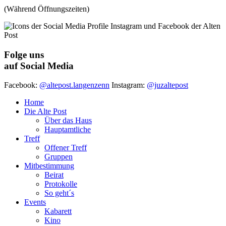
(Während Öffnungszeiten)
Folge uns
auf Social Media
Facebook:
@altepost.langenzenn
Instagram:
@juzaltepost
Home
Die Alte Post
Über das Haus
Hauptamtliche
Treff
Offener Treff
Gruppen
Mitbestimmung
Beirat
Protokolle
So geht´s
Events
Kabarett
Kino