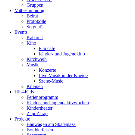
Gruppen
Mitbestimmung
Beirat
Protokolle
So geht´s
Events
Kabarett
Kino
Filmcáfe
Kinder- und Jugendkino
Kirchweih
Musik
Konzerte
Live Musik in der Kneipe
Szene-Music
Kneipen
Hits4Kids
Ferienprogramm
Kinder- und Jugendaktivwochen
Kindertheater
ZappZarap
Projekte
Bauwagen am Skateplaza
Boulderfelsen