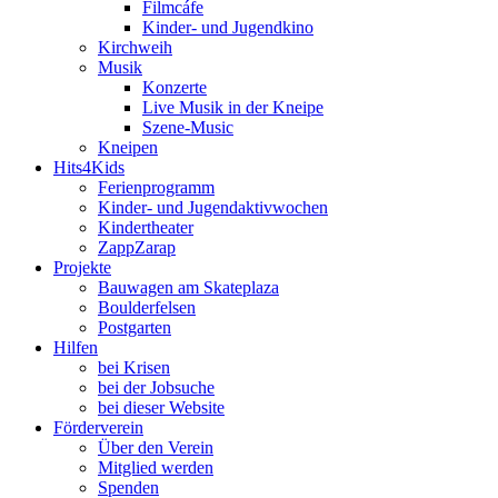
Filmcáfe
Kinder- und Jugendkino
Kirchweih
Musik
Konzerte
Live Musik in der Kneipe
Szene-Music
Kneipen
Hits4Kids
Ferienprogramm
Kinder- und Jugendaktivwochen
Kindertheater
ZappZarap
Projekte
Bauwagen am Skateplaza
Boulderfelsen
Postgarten
Hilfen
bei Krisen
bei der Jobsuche
bei dieser Website
Förderverein
Über den Verein
Mitglied werden
Spenden