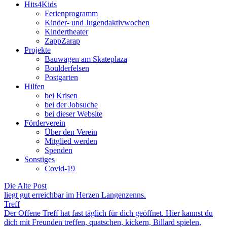
Hits4Kids
Ferienprogramm
Kinder- und Jugendaktivwochen
Kindertheater
ZappZarap
Projekte
Bauwagen am Skateplaza
Boulderfelsen
Postgarten
Hilfen
bei Krisen
bei der Jobsuche
bei dieser Website
Förderverein
Über den Verein
Mitglied werden
Spenden
Sonstiges
Covid-19
Die Alte Post
liegt gut erreichbar im Herzen Langenzenns.
Treff
Der Offene Treff hat fast täglich für dich geöffnet. Hier kannst du
dich mit Freunden treffen, quatschen, kickern, Billard spielen,