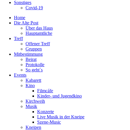
Sonstiges
Covid-19
Home
Die Alte Post
Über das Haus
Hauptamtliche
Treff
Offener Treff
Gruppen
Mitbestimmung
Beirat
Protokolle
So geht´s
Events
Kabarett
Kino
Filmcáfe
Kinder- und Jugendkino
Kirchweih
Musik
Konzerte
Live Musik in der Kneipe
Szene-Music
Kneipen