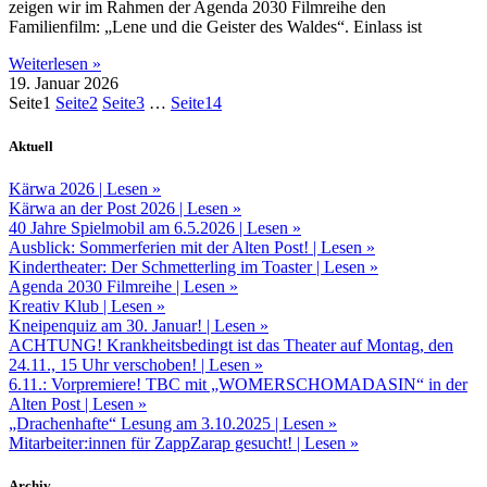
zeigen wir im Rahmen der Agenda 2030 Filmreihe den
Familienfilm: „Lene und die Geister des Waldes“. Einlass ist
Weiterlesen »
19. Januar 2026
Seite
1
Seite
2
Seite
3
…
Seite
14
Aktuell
Kärwa 2026
| Lesen »
Kärwa an der Post 2026
| Lesen »
40 Jahre Spielmobil am 6.5.2026
| Lesen »
Ausblick: Sommerferien mit der Alten Post!
| Lesen »
Kindertheater: Der Schmetterling im Toaster
| Lesen »
Agenda 2030 Filmreihe
| Lesen »
Kreativ Klub
| Lesen »
Kneipenquiz am 30. Januar!
| Lesen »
ACHTUNG! Krankheitsbedingt ist das Theater auf Montag, den
24.11., 15 Uhr verschoben!
| Lesen »
6.11.: Vorpremiere! TBC mit „WOMERSCHOMADASIN“ in der
Alten Post
| Lesen »
„Drachenhafte“ Lesung am 3.10.2025
| Lesen »
Mitarbeiter:innen für ZappZarap gesucht!
| Lesen »
Archiv