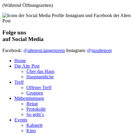
(Während Öffnungszeiten)
Folge uns
auf Social Media
Facebook:
@altepost.langenzenn
Instagram:
@juzaltepost
Home
Die Alte Post
Über das Haus
Hauptamtliche
Treff
Offener Treff
Gruppen
Mitbestimmung
Beirat
Protokolle
So geht´s
Events
Kabarett
Kino