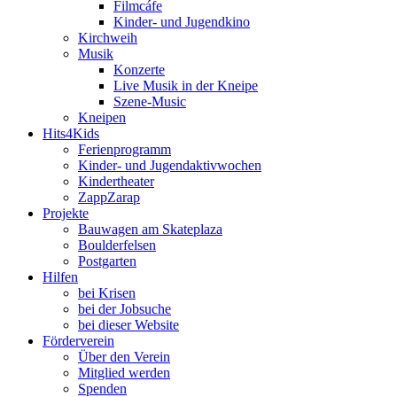
Filmcáfe
Kinder- und Jugendkino
Kirchweih
Musik
Konzerte
Live Musik in der Kneipe
Szene-Music
Kneipen
Hits4Kids
Ferienprogramm
Kinder- und Jugendaktivwochen
Kindertheater
ZappZarap
Projekte
Bauwagen am Skateplaza
Boulderfelsen
Postgarten
Hilfen
bei Krisen
bei der Jobsuche
bei dieser Website
Förderverein
Über den Verein
Mitglied werden
Spenden