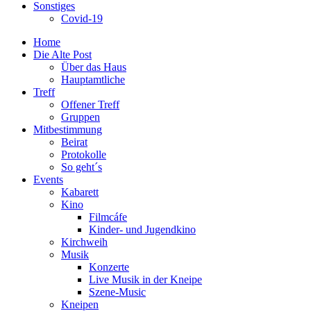
Sonstiges
Covid-19
Home
Die Alte Post
Über das Haus
Hauptamtliche
Treff
Offener Treff
Gruppen
Mitbestimmung
Beirat
Protokolle
So geht´s
Events
Kabarett
Kino
Filmcáfe
Kinder- und Jugendkino
Kirchweih
Musik
Konzerte
Live Musik in der Kneipe
Szene-Music
Kneipen