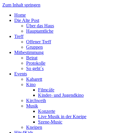
Zum Inhalt springen
Home
Die Alte Post
Über das Haus
Hauptamtliche
Treff
Offener Treff
Gruppen
Mitbestimmung
Beirat
Protokolle
So geht´s
Events
Kabarett
Kino
Filmcáfe
Kinder- und Jugendkino
Kirchweih
Musik
Konzerte
Live Musik in der Kneipe
Szene-Music
Kneipen
Hits4Kids