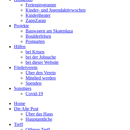
Ferienprogramm
Kinder- und Jugendaktivwochen
Kindertheater
ZappZarap
Projekte
Bauwagen am Skateplaza
Boulderfelsen
Postgarten
Hilfen
bei Krisen
bei der Jobsuche
bei dieser Website
Förderverein
Über den Verein
Mitglied werden
Spenden
Sonstiges
Covid-19
Home
Die Alte Post
Über das Haus
Hauptamtliche
Treff
Offener Treff