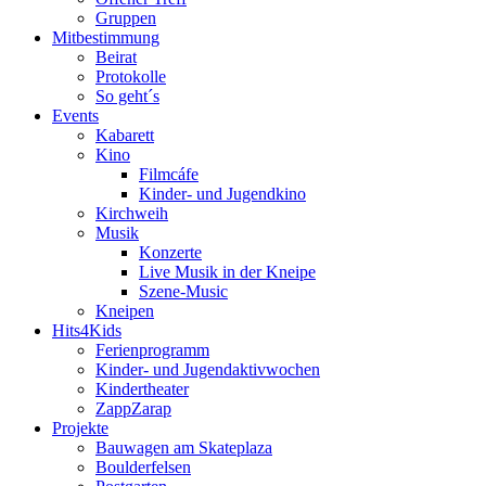
Gruppen
Mitbestimmung
Beirat
Protokolle
So geht´s
Events
Kabarett
Kino
Filmcáfe
Kinder- und Jugendkino
Kirchweih
Musik
Konzerte
Live Musik in der Kneipe
Szene-Music
Kneipen
Hits4Kids
Ferienprogramm
Kinder- und Jugendaktivwochen
Kindertheater
ZappZarap
Projekte
Bauwagen am Skateplaza
Boulderfelsen