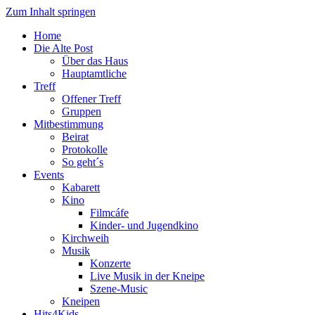
Zum Inhalt springen
Home
Die Alte Post
Über das Haus
Hauptamtliche
Treff
Offener Treff
Gruppen
Mitbestimmung
Beirat
Protokolle
So geht´s
Events
Kabarett
Kino
Filmcáfe
Kinder- und Jugendkino
Kirchweih
Musik
Konzerte
Live Musik in der Kneipe
Szene-Music
Kneipen
Hits4Kids