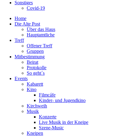
Sonstiges
Covid-19
Home
Die Alte Post
Über das Haus
Hauptamtliche
Treff
Offener Treff
Gruppen
Mitbestimmung
Beirat
Protokolle
So geht´s
Events
Kabarett
Kino
Filmcáfe
Kinder- und Jugendkino
Kirchweih
Musik
Konzerte
Live Musik in der Kneipe
Szene-Music
Kneipen