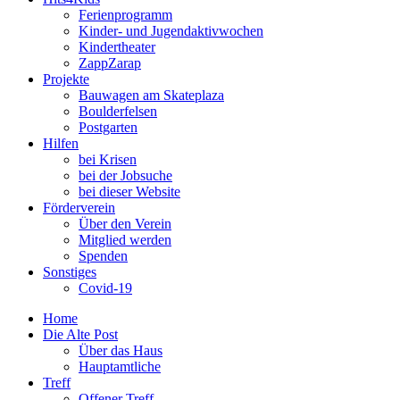
Ferienprogramm
Kinder- und Jugendaktivwochen
Kindertheater
ZappZarap
Projekte
Bauwagen am Skateplaza
Boulderfelsen
Postgarten
Hilfen
bei Krisen
bei der Jobsuche
bei dieser Website
Förderverein
Über den Verein
Mitglied werden
Spenden
Sonstiges
Covid-19
Home
Die Alte Post
Über das Haus
Hauptamtliche
Treff
Offener Treff