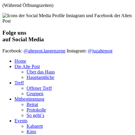
(Während Öffnungszeiten)
Folge uns
auf Social Media
Facebook:
@altepost.langenzenn
Instagram:
@juzaltepost
Home
Die Alte Post
Über das Haus
Hauptamtliche
Treff
Offener Treff
Gruppen
Mitbestimmung
Beirat
Protokolle
So geht´s
Events
Kabarett
Kino