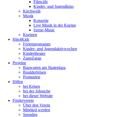
Filmcáfe
Kinder- und Jugendkino
Kirchweih
Musik
Konzerte
Live Musik in der Kneipe
Szene-Music
Kneipen
Hits4Kids
Ferienprogramm
Kinder- und Jugendaktivwochen
Kindertheater
ZappZarap
Projekte
Bauwagen am Skateplaza
Boulderfelsen
Postgarten
Hilfen
bei Krisen
bei der Jobsuche
bei dieser Website
Förderverein
Über den Verein
Mitglied werden
Spenden