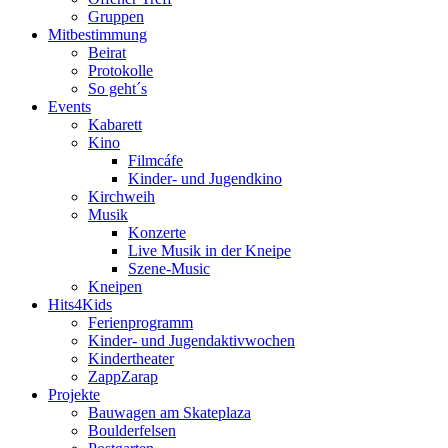
Gruppen
Mitbestimmung
Beirat
Protokolle
So geht´s
Events
Kabarett
Kino
Filmcáfe
Kinder- und Jugendkino
Kirchweih
Musik
Konzerte
Live Musik in der Kneipe
Szene-Music
Kneipen
Hits4Kids
Ferienprogramm
Kinder- und Jugendaktivwochen
Kindertheater
ZappZarap
Projekte
Bauwagen am Skateplaza
Boulderfelsen