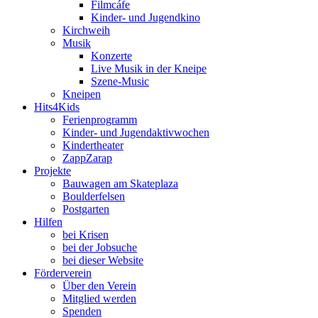
Filmcáfe
Kinder- und Jugendkino
Kirchweih
Musik
Konzerte
Live Musik in der Kneipe
Szene-Music
Kneipen
Hits4Kids
Ferienprogramm
Kinder- und Jugendaktivwochen
Kindertheater
ZappZarap
Projekte
Bauwagen am Skateplaza
Boulderfelsen
Postgarten
Hilfen
bei Krisen
bei der Jobsuche
bei dieser Website
Förderverein
Über den Verein
Mitglied werden
Spenden