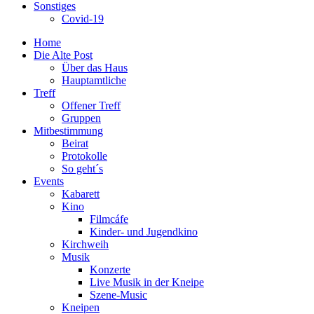
Sonstiges
Covid-19
Home
Die Alte Post
Über das Haus
Hauptamtliche
Treff
Offener Treff
Gruppen
Mitbestimmung
Beirat
Protokolle
So geht´s
Events
Kabarett
Kino
Filmcáfe
Kinder- und Jugendkino
Kirchweih
Musik
Konzerte
Live Musik in der Kneipe
Szene-Music
Kneipen