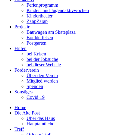
Ferienprogramm
Kinder- und Jugendaktivwochen
Kindertheater
ZappZarap
Projekte
Bauwagen am Skateplaza
Boulderfelsen
Postgarten
Hilfen
bei Krisen
bei der Jobsuche
bei dieser Website
Förderverein
Über den Verein
Mitglied werden
Spenden
Sonstiges
Covid-19
Home
Die Alte Post
Über das Haus
Hauptamtliche
Treff
Offener Treff