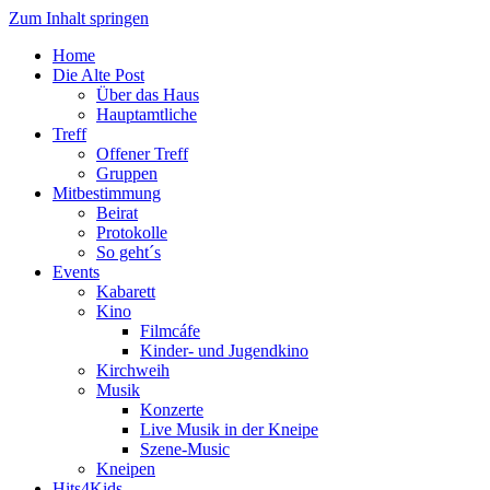
Zum Inhalt springen
Home
Die Alte Post
Über das Haus
Hauptamtliche
Treff
Offener Treff
Gruppen
Mitbestimmung
Beirat
Protokolle
So geht´s
Events
Kabarett
Kino
Filmcáfe
Kinder- und Jugendkino
Kirchweih
Musik
Konzerte
Live Musik in der Kneipe
Szene-Music
Kneipen
Hits4Kids