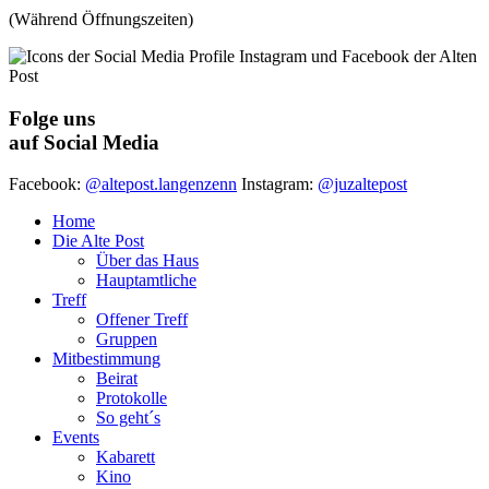
(Während Öffnungszeiten)
Folge uns
auf Social Media
Facebook:
@altepost.langenzenn
Instagram:
@juzaltepost
Home
Die Alte Post
Über das Haus
Hauptamtliche
Treff
Offener Treff
Gruppen
Mitbestimmung
Beirat
Protokolle
So geht´s
Events
Kabarett
Kino