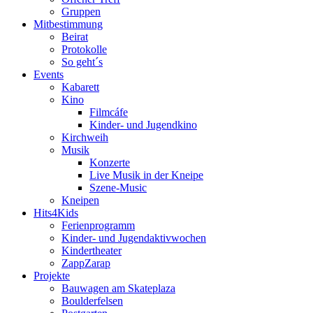
Gruppen
Mitbestimmung
Beirat
Protokolle
So geht´s
Events
Kabarett
Kino
Filmcáfe
Kinder- und Jugendkino
Kirchweih
Musik
Konzerte
Live Musik in der Kneipe
Szene-Music
Kneipen
Hits4Kids
Ferienprogramm
Kinder- und Jugendaktivwochen
Kindertheater
ZappZarap
Projekte
Bauwagen am Skateplaza
Boulderfelsen