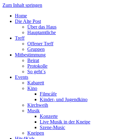
Zum Inhalt springen
Home
Die Alte Post
Über das Haus
Hauptamtliche
Treff
Offener Treff
Gruppen
Mitbestimmung
Beirat
Protokolle
So geht´s
Events
Kabarett
Kino
Filmcáfe
Kinder- und Jugendkino
Kirchweih
Musik
Konzerte
Live Musik in der Kneipe
Szene-Music
Kneipen
Hits4Kids