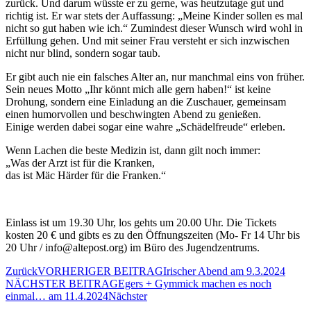
zurück. Und darum wüsste er zu gerne, was heutzutage gut und
richtig ist. Er war stets der Auffassung: „Meine Kinder sollen es mal
nicht so gut haben wie ich.“ Zumindest dieser Wunsch wird wohl in
Erfüllung gehen. Und mit seiner Frau versteht er sich inzwischen
nicht nur blind, sondern sogar taub.
Er gibt auch nie ein falsches Alter an, nur manchmal eins von früher.
Sein neues Motto „Ihr könnt mich alle gern haben!“ ist keine
Drohung, sondern eine Einladung an die Zuschauer, gemeinsam
einen humorvollen und beschwingten Abend zu genießen.
Einige werden dabei sogar eine wahre „Schädelfreude“ erleben.
Wenn Lachen die beste Medizin ist, dann gilt noch immer:
„Was der Arzt ist für die Kranken,
das ist Mäc Härder für die Franken.“
Einlass ist um 19.30 Uhr, los gehts um 20.00 Uhr. Die Tickets
kosten 20 € und gibts es zu den Öffnungszeiten (Mo- Fr 14 Uhr bis
20 Uhr / info@altepost.org) im Büro des Jugendzentrums.
Zurück
VORHERIGER BEITRAG
Irischer Abend am 9.3.2024
NÄCHSTER BEITRAG
Egers + Gymmick machen es noch
einmal… am 11.4.2024
Nächster