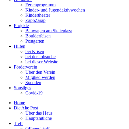
Ferienprogramm
Kinder- und Jugendaktivwochen
Kindertheater
ZappZarap
Projekte
Bauwagen am Skateplaza
Boulderfelsen
Postgarten
Hilfen
bei Krisen
bei der Jobsuche
bei dieser Website
Förderverein
Über den Verein
Mitglied werden
Spenden
Sonstiges
Covid-19
Home
Die Alte Post
Über das Haus
Hauptamtliche
Treff
Offener Treff