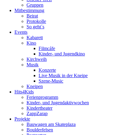
Gruppen
Mitbestimmung
Beirat
Protokolle
So geht´s
Events
Kabarett
Kino
Filmcáfe
Kinder- und Jugendkino
Kirchweih
Musik
Konzerte
Live Musik in der Kneipe
Szene-Music
Kneipen
Hits4Kids
Ferienprogramm
Kinder- und Jugendaktivwochen
Kindertheater
ZappZarap
Projekte
Bauwagen am Skateplaza
Boulderfelsen