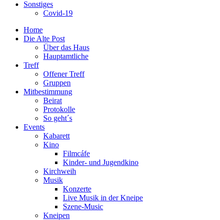
Sonstiges
Covid-19
Home
Die Alte Post
Über das Haus
Hauptamtliche
Treff
Offener Treff
Gruppen
Mitbestimmung
Beirat
Protokolle
So geht´s
Events
Kabarett
Kino
Filmcáfe
Kinder- und Jugendkino
Kirchweih
Musik
Konzerte
Live Musik in der Kneipe
Szene-Music
Kneipen