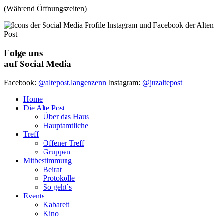
(Während Öffnungszeiten)
Folge uns
auf Social Media
Facebook:
@altepost.langenzenn
Instagram:
@juzaltepost
Home
Die Alte Post
Über das Haus
Hauptamtliche
Treff
Offener Treff
Gruppen
Mitbestimmung
Beirat
Protokolle
So geht´s
Events
Kabarett
Kino