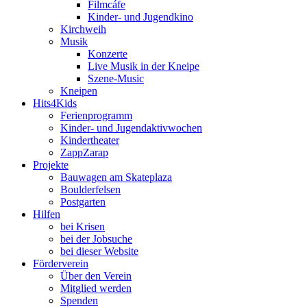
Filmcáfe
Kinder- und Jugendkino
Kirchweih
Musik
Konzerte
Live Musik in der Kneipe
Szene-Music
Kneipen
Hits4Kids
Ferienprogramm
Kinder- und Jugendaktivwochen
Kindertheater
ZappZarap
Projekte
Bauwagen am Skateplaza
Boulderfelsen
Postgarten
Hilfen
bei Krisen
bei der Jobsuche
bei dieser Website
Förderverein
Über den Verein
Mitglied werden
Spenden